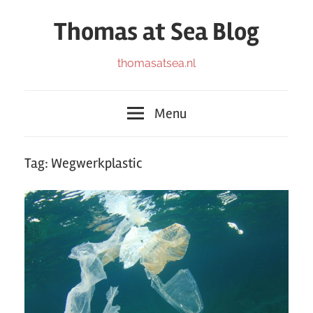
Ga
Thomas at Sea Blog
naar
de
Blog
thomasatsea.nl
inhoud
Menu
Tag:
Wegwerkplastic