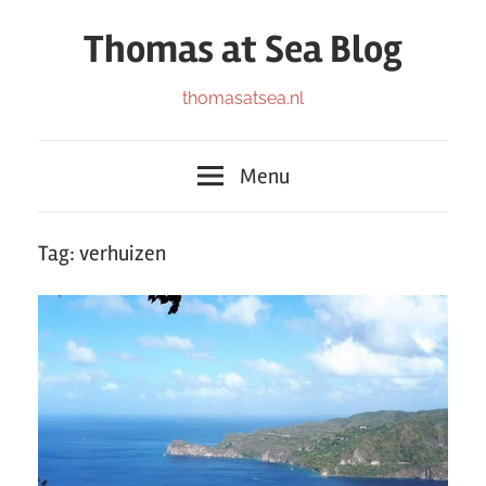
Ga
Thomas at Sea Blog
naar
de
Blog
thomasatsea.nl
inhoud
Menu
Tag:
verhuizen