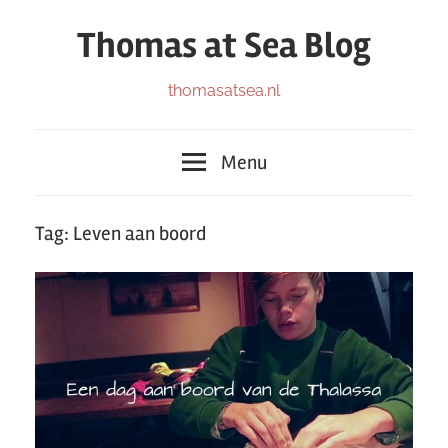
Ga
Thomas at Sea Blog
naar
de
Blog
thomasatsea.nl
inhoud
Menu
Tag:
Leven aan boord