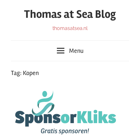
Ga
Thomas at Sea Blog
naar
de
Blog
thomasatsea.nl
inhoud
Menu
Tag:
Kopen