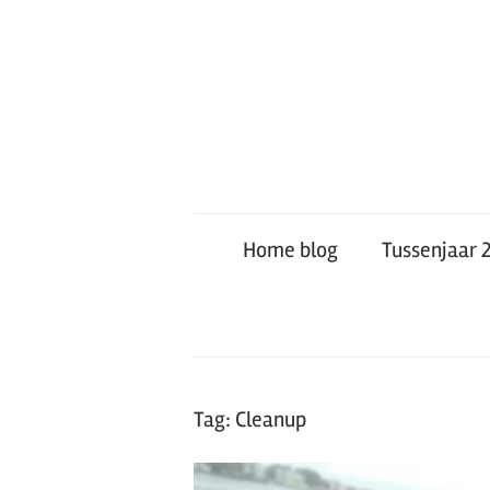
Ga
naar
de
inhoud
Blog
Home blog
Tussenjaar 
Tag:
Cleanup