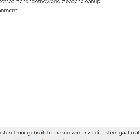
oupatsea #changetheworld #beachcleanup
onment …
nsten. Door gebruik te maken van onze diensten, gaat u a